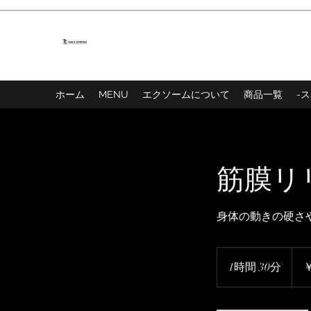
ホーム
MENU
エクソームについて
商品一覧
-
筋膜リ
身体の動きの硬さ
15,4
円
1時間 30分
1
￥
時
3