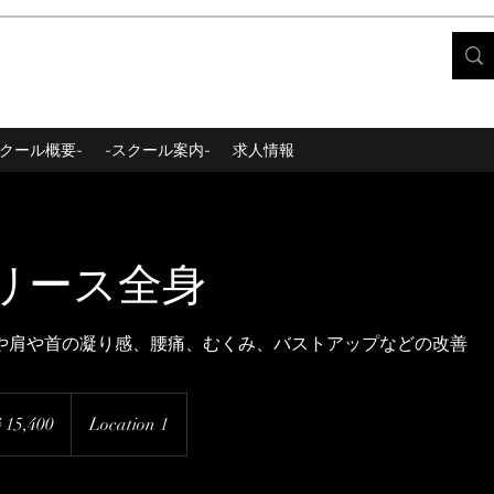
スクール概要-
-スクール案内-
求人情報
リース全身
や肩や首の凝り感、腰痛、むくみ、バストアップなどの改善
00
15,400
Location 1